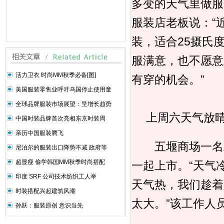
多变的天气里做服
服装店老板说：“
装，适合25摄氏
服满意，也不愿意
活力卫衣 时尚MM秋季必备[图]
有穿的机会。”
美国服装零售业呼吁乌国停止使用童
全球品牌服装市场展望：呈增长趋势
上周六天气放晴
中国时装品牌首次亮相东京时装周
亲历中国服装腾飞
五堰商场一名工
尼泊尔的服装出口降势不减 政府等
超显瘦 偷学韩国MM秋季时尚搭配
一起上市。“天气
印度 SRF 公司技术纺织工人举
天气热，我们趁着
时装搭配兴起建筑风潮
太大。”该工作人
孙跃：服装原创 意识当先