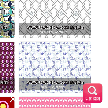
编号：FA_wam0utr
编号：FA_tzjvqcr