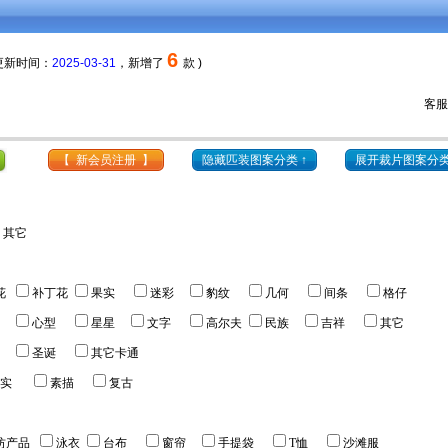
6
 更新时间：
2025-03-31
，新增了
款 )
12元
会员每套颜色更低至
，购物券
可抵扣
分色费用。
客服热
【 新会员注册 】
隐藏匹装图案分类 ↑
展开裁片图案分类
其它
花
补丁花
果实
迷彩
豹纹
几何
间条
格仔
心型
星星
文字
高尔夫
民族
吉祥
其它
圣诞
其它卡通
实
素描
复古
纺产品
泳衣
台布
窗帘
手提袋
T恤
沙滩服