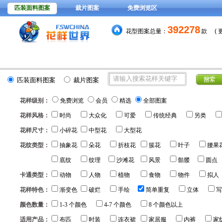
匹装面料图案
裁片图案
免费浏览区
392278
花型图案总量：
款
(
15元
分色稿每套颜色
，VIP
匹装面料图案
裁片图案
花样级别：
免费浏览
会员
精选
全部图案
花样风格：
时尚
大众化
可爱
传统经典
另类
花样尺寸：
小碎花
中型花
大型花
花纹类型：
抽象花
朵花
折枝花
簇花
叶子
腰果
底纹
纹理
沙滩花
风景
骷髅
圆点
卡通类型：
动物
人物
植物
食物
物件
拟人
花样特色：
渐变色
破烂
手绘
简单重复
立体
写
颜色数量：
1-3 个颜色
4-7 个颜色
8 个颜色以上
适用产品：
布匹
时装
连衣裙
家居服
内裤
家