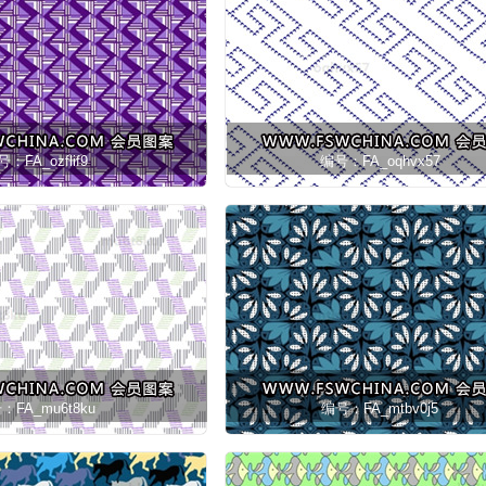
：FA_ozflif9
编号：FA_oqhvx57
：FA_mu6t8ku
编号：FA_mtbv0j5