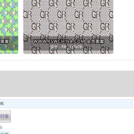
编号：FA_i1z7e76
导航
)