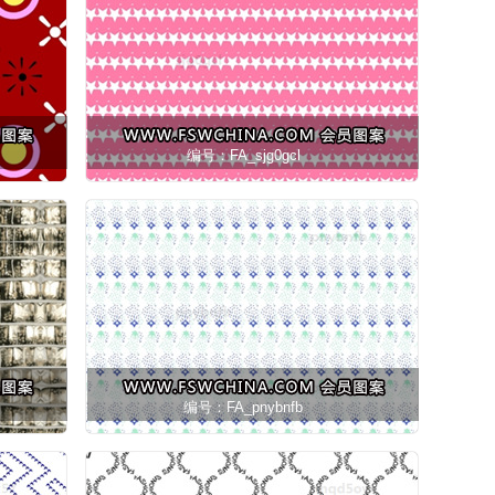
编号：FA_sjg0gcl
编号：FA_pnybnfb