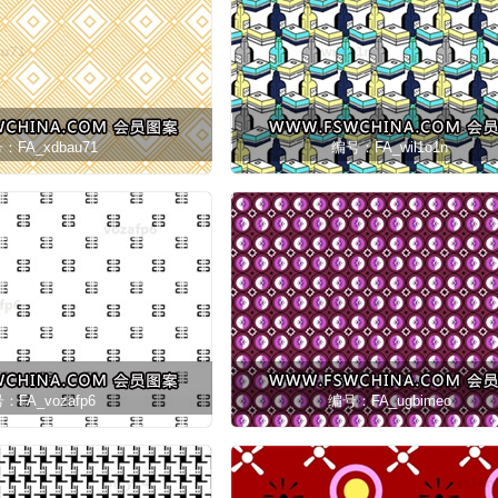
：FA_xdbau71
编号：FA_wil1o1n
：FA_vozafp6
编号：FA_ugbimeo