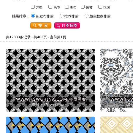
方巾
毛巾
围巾
领带
丝绸
结果排序：
新发布排前
推荐排前
颜色数多排前
共12833条记录 - 共402页 - 当前第1页
编号：FA_zvx7hwr
编号