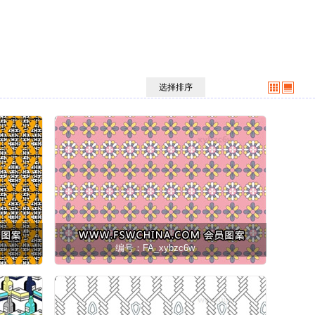
选择排序
编号：FA_xybzc6w