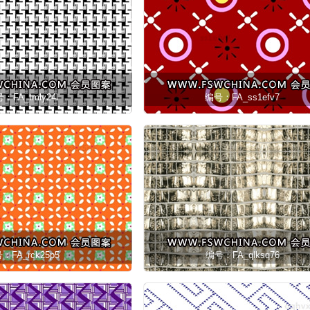
：FA_tmly24l
编号：FA_ss1efv7
：FA_rck25p5
编号：FA_qlksq76