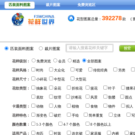
匹装面料图案
裁片图案
免费浏览区
392278
花型图案总量：
款
(
15元
分色稿每套颜色
，VIP
匹装面料图案
裁片图案
花样级别：
免费浏览
会员
精选
全部图案
花样风格：
时尚
大众化
可爱
传统经典
另类
花样尺寸：
小碎花
中型花
大型花
花纹类型：
抽象花
朵花
折枝花
簇花
叶子
腰果
底纹
纹理
沙滩花
风景
骷髅
圆点
卡通类型：
动物
人物
植物
食物
物件
拟人
花样特色：
渐变色
破烂
手绘
简单重复
立体
写
颜色数量：
1-3 个颜色
4-7 个颜色
8 个颜色以上
适用产品：
布匹
时装
连衣裙
家居服
内裤
家