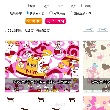
方巾
毛巾
围巾
领带
丝绸
结果排序：
新发布排前
推荐排前
颜色数多排前
第一页
下一页
共721条记录 - 共23页 - 当前第1页
编号：FA_t1rz7f0
编号