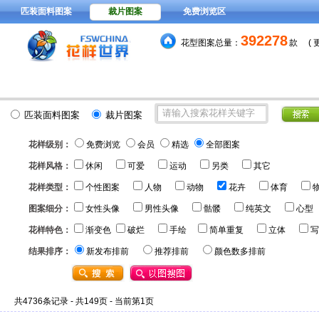
匹装面料图案
裁片图案
免费浏览区
392278
花型图案总量：
款
(
15元
分色稿每套颜色
，VIP
匹装面料图案
裁片图案
花样级别：
免费浏览
会员
精选
全部图案
花样风格：
休闲
可爱
运动
另类
其它
花样类型：
个性图案
人物
动物
花卉
体育
图案细分：
女性头像
男性头像
骷髅
纯英文
心型
花样特色：
渐变色
破烂
手绘
简单重复
立体
写
结果排序：
新发布排前
推荐排前
颜色数多排前
共4736条记录 - 共149页 - 当前第1页