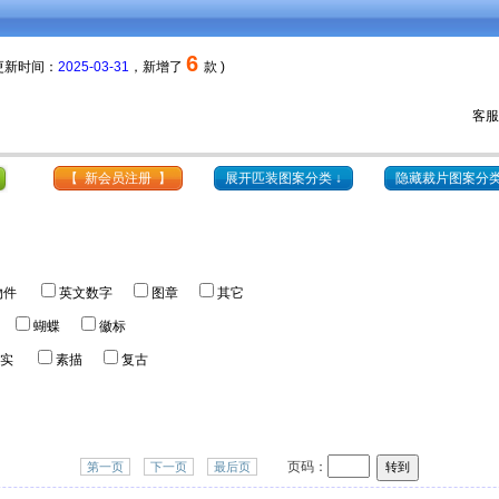
6
 更新时间：
2025-03-31
，新增了
款 )
12元
会员每套颜色更低至
，购物券
可抵扣
分色费用。
客服热
【 新会员注册 】
展开匹装图案分类 ↓
隐藏裁片图案分类
物件
英文数字
图章
其它
蝴蝶
徽标
实
素描
复古
页码：
第一页
下一页
最后页