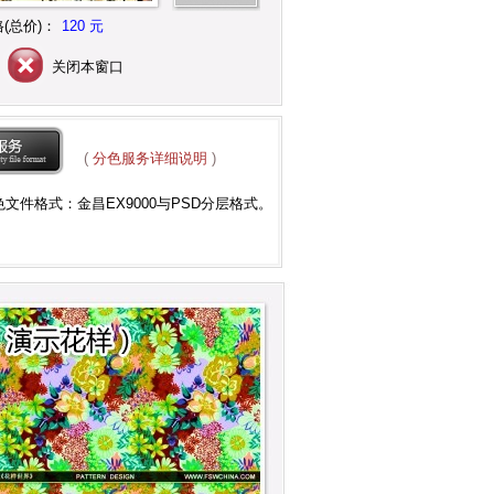
(总价)：
120 元
关闭本窗口
(
分色服务详细说明
)
色文件格式：
金昌EX9000与PSD分层格式
。