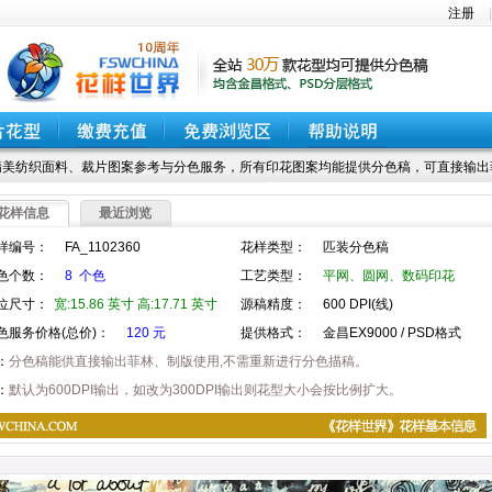
注册
美纺织面料、裁片图案参考与分色服务，所有印花图案均能提供分色稿，可直接输出
花样信息
最近浏览
样编号：
FA_1102360
花样类型：
匹装分色稿
色个数：
8 个色
工艺类型：
平网、圆网、数码印花
位尺寸：
宽:15.86 英寸 高:17.71 英寸
源稿精度：
600 DPI(线)
色服务价格(总价)：
120 元
提供格式：
金昌EX9000 / PSD格式
：
分色稿能供直接输出菲林、制版使用,不需重新进行分色描稿。
：
默认为600DPI输出，如改为300DPI输出则花型大小会按比例扩大。