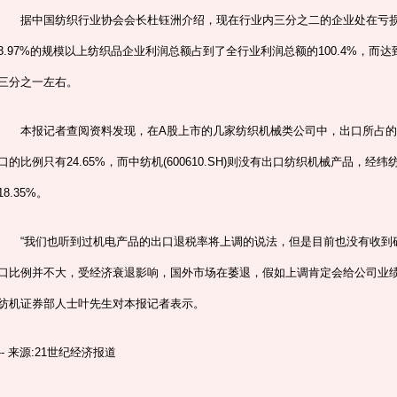
据中国纺织行业协会会长杜钰洲介绍，现在行业内三分之二的企业处在亏损
3.97%的规模以上纺织品企业利润总额占到了全行业利润总额的100.4%，
三分之一左右。
本报记者查阅资料发现，在A股上市的几家纺织机械类公司中，出口所占的比例均不
口的比例只有24.65%，而中纺机(600610.SH)则没有出口纺织机械产品，经纬纺机
18.35%。
“我们也听到过机电产品的出口退税率将上调的说法，但是目前也没有收到
口比例并不大，受经济衰退影响，国外市场在萎退，假如上调肯定会给公司业绩
纺机证券部人士叶先生对本报记者表示。
-- 来源:21世纪经济报道