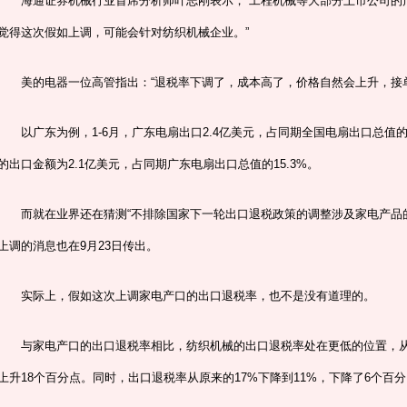
海通证券机械行业首席分析师叶志刚表示，“工程机械等大部分上市公司的产
觉得这次假如上调，可能会针对纺织机械企业。”
美的电器一位高管指出：“退税率下调了，成本高了，价格自然会上升，接单
以广东为例，1-6月，广东电扇出口2.4亿美元，占同期全国电扇出口总值的8
的出口金额为2.1亿美元，占同期广东电扇出口总值的15.3%。
而就在业界还在猜测“不排除国家下一轮出口退税政策的调整涉及家电产品的
上调的消息也在9月23日传出。
实际上，假如这次上调家电产口的出口退税率，也不是没有道理的。
与家电产口的出口退税率相比，纺织机械的出口退税率处在更低的位置，从2
上升18个百分点。同时，出口退税率从原来的17%下降到11%，下降了6个百