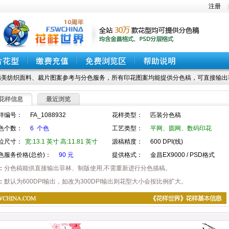
注册
美纺织面料、裁片图案参考与分色服务，所有印花图案均能提供分色稿，可直接输出
花样信息
最近浏览
样编号：
FA_1088932
花样类型：
匹装分色稿
色个数：
6 个色
工艺类型：
平网、圆网、数码印花
位尺寸：
宽:13.1 英寸 高:11.81 英寸
源稿精度：
600 DPI(线)
色服务价格(总价)：
90 元
提供格式：
金昌EX9000 / PSD格式
：
分色稿能供直接输出菲林、制版使用,不需重新进行分色描稿。
：
默认为600DPI输出，如改为300DPI输出则花型大小会按比例扩大。