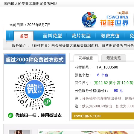
国内最大的专业印花图案参考网站
当前日期：
2026年8月7日
首页
服务简介：《花样世界》向会员提供大量精美纺织面料、裁片图案参考与分色
花样信息
最近浏览
花样编号：
FA_1033590
颜色个数：
6 个色
回位尺寸：
宽:11.62 英寸 高:12.0 
分色服务价格(总价)：
90 元
注：
分色稿能供直接输出菲林、制版
注：
默认为600DPI输出，如改为30