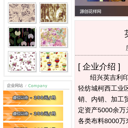
[ 企业介绍 ]
绍兴英吉利印染
轻纺城柯西工业
销、内销、加工
定资产5000余
各类布料8000