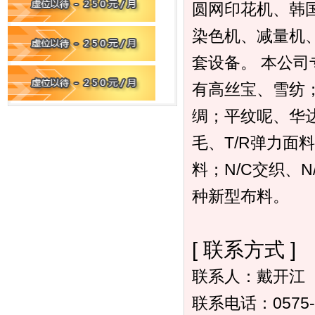
圆网印花机、韩
染色机、减量机
套设备。 本公司
有高丝宝、雪纺
绸；平纹呢、华达
毛、T/R弹力面料
料；N/C交织、
种新型布料。
[ 联系方式 ]
联系人：戴开江
联系电话：0575-8