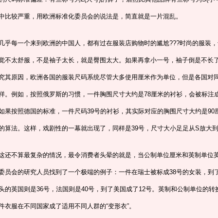
中比较严重，用欧洲标准化委员会的说法是，简直就是一片混乱。
几乎每一个来到欧洲的中国人，都有过在服装店购物时的尴尬???时尚的服装
觉不太舒服，不是袖子太长，就是臀围太大。如果再拿小一号，袖子倒是不长
究其原因，欧洲各国的服装尺码系统尽管大多使用厘米作为单位，但是各国对
样。例如，按照俄罗斯的习惯，一件胸围尺寸大约是78厘米的衬衫，会被标注成
如果按照德国的标准，一件尺码39号的衬衫，其实际对应的胸围尺寸大约是90
的算法。这样，戏剧性的一幕就出现了，同样是39号，尺寸大小足足从S放大到
这还不算最复杂的情况，最令消费者头晕的就是，当公制单位厘米和英制单位
委员会的研究人员找到了一个极端的例子：一件在瑞士被标成38号的女装，到
头的英国则是36号，法国则是40号，到了美国成了12号。英制和公制单位的
件衣服在不同国家成了适用不同人群的“变形衣”。