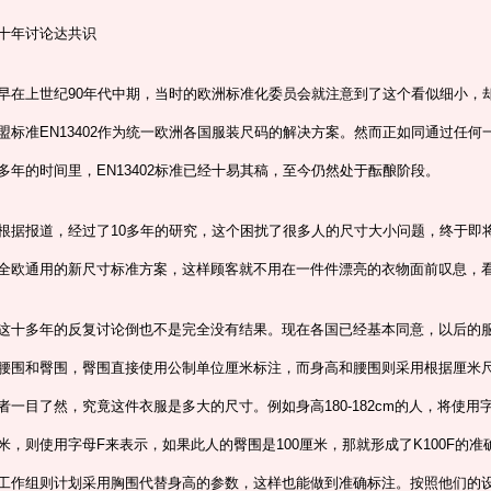
十年讨论达共识
早在上世纪90年代中期，当时的欧洲标准化委员会就注意到了这个看似细小，
盟标准EN13402作为统一欧洲各国服装尺码的解决方案。然而正如同通过任何
多年的时间里，EN13402标准已经十易其稿，至今仍然处于酝酿阶段。
根据报道，经过了10多年的研究，这个困扰了很多人的尺寸大小问题，终于即将
全欧通用的新尺寸标准方案，这样顾客就不用在一件件漂亮的衣物面前叹息，
这十多年的反复讨论倒也不是完全没有结果。现在各国已经基本同意，以后的
腰围和臀围，臀围直接使用公制单位厘米标注，而身高和腰围则采用根据厘米
者一目了然，究竟这件衣服是多大的尺寸。例如身高180-182cm的人，将使用字
米，则使用字母F来表示，如果此人的臀围是100厘米，那就形成了K100F的
工作组则计划采用胸围代替身高的参数，这样也能做到准确标注。按照他们的