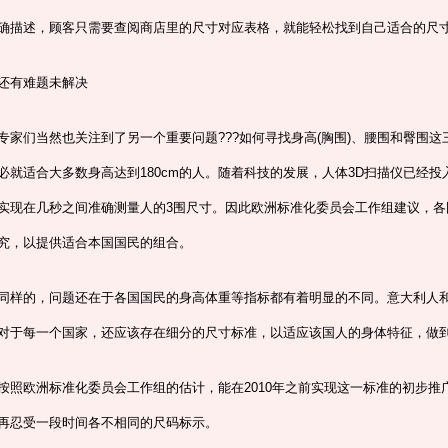
确描述，顾客只需要查阅商店里的尺寸对应表格，就能轻松找到自己适合的尺
还有难题未解决
专家们当然也关注到了另一个重要问题???如何寻找身高(胸围)、腰围和臀围这三
必就适合大多数身高达到180cm的人。随着科技的发展，人体3D扫描仪已经
实现在几秒之间准确测量人的3围尺寸。因此欧洲标准化委员会工作组建议，各
究，以提供适合本国国民的组合。
同样的，问题还在于各国国民的身高体重等指标都有着明显的不同。意大利人
对于每一个国家，还应该存在细分的尺寸标准，以适应该国人的身体特征，做
按照欧洲标准化委员会工作组的估计，能在2010年之前实现这一标准的初步
再忍受一段时间各不相同的尺码标示。