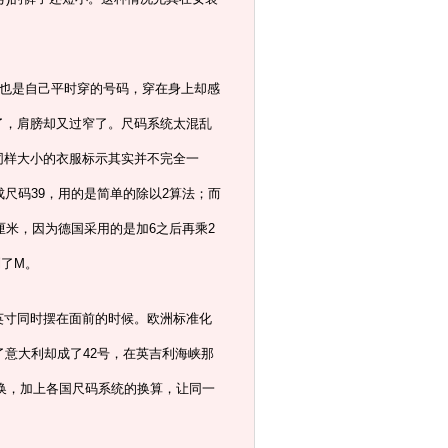
，也是自己平时穿的号码，穿在身上却感
了，肩膀却又过窄了。尺码系统太混乱
同样大小的衣服标示其实并不完全一
尺码39，用的是简单的除以2算法；而
厘米，因为德国采用的是加6之后再乘2
了M。
英寸同时摆在面前的时候。欧洲标准化
了意大利却成了42号，在英吉利海峡那
转换，加上各国尺码系统的换算，让同一